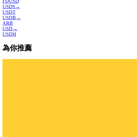
FDUSD
USDS
→
USDT
USDB
→
ARB
USD
→
USDH
為你推薦