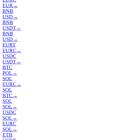
EUR
→
BNB
USD
→
BNB
USDT
→
BNB
USD
→
EURT
EURC
→
USDC
USDT
→
BTC
POL
→
SOL
EURC
→
SOL
BTC
→
SOL
SOL
→
USDC
SOL
→
EURC
SOL
→
ETH