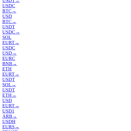
USDT
→
USDC
BTC
→
USD
BTC
→
USDT
USDC
→
SOL
EURT
→
USDC
USD
→
EURC
BNB
→
ETH
EURT
→
USDT
SOL
→
USDT
ETH
→
USD
EURT
→
USD1
ARB
→
USDH
EURS
→