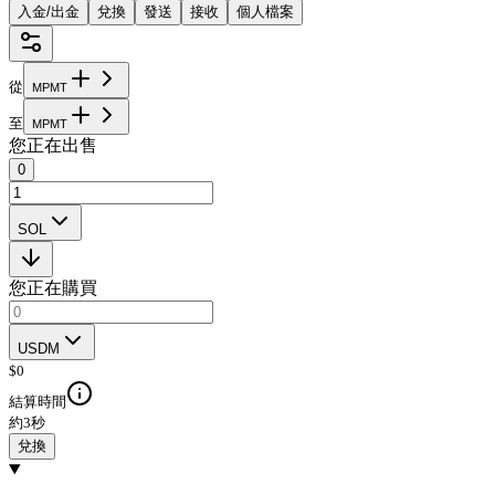
入金/出金
兌換
發送
接收
個人檔案
從
M
P
M
T
至
M
P
M
T
您正在出售
0
SOL
您正在購買
USDM
$
0
結算時間
約3秒
兌換