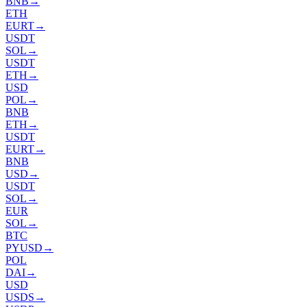
BNB
→
ETH
EURT
→
USDT
SOL
→
USDT
ETH
→
USD
POL
→
BNB
ETH
→
USDT
EURT
→
BNB
USD
→
USDT
SOL
→
EUR
SOL
→
BTC
PYUSD
→
POL
DAI
→
USD
USDS
→