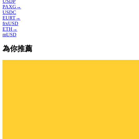
USDP
PAXG
→
USDC
EURT
→
frxUSD
ETH
→
mUSD
為你推薦