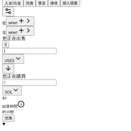
入金/出金
兌換
發送
接收
個人檔案
從
M
P
M
T
至
M
P
M
T
您正在出售
0
USD1
您正在購買
SOL
$
0
結算時間
約10秒
兌換