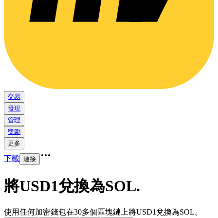
交易
發現
管理
獎勵
更多
下載
連接
將USD1兌換為SOL
.
使用任何加密錢包在30多個區塊鏈上將USD1兌換為SOL。