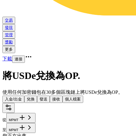
交易
發現
管理
獎勵
更多
下載
連接
將USDe兌換為OP
.
使用任何加密錢包在30多個區塊鏈上將USDe兌換為OP。
入金/出金
兌換
發送
接收
個人檔案
從
M
P
M
T
至
M
P
M
T
您正在出售