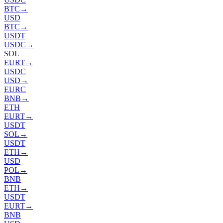
BTC
→
USD
BTC
→
USDT
USDC
→
SOL
EURT
→
USDC
USD
→
EURC
BNB
→
ETH
EURT
→
USDT
SOL
→
USDT
ETH
→
USD
POL
→
BNB
ETH
→
USDT
EURT
→
BNB