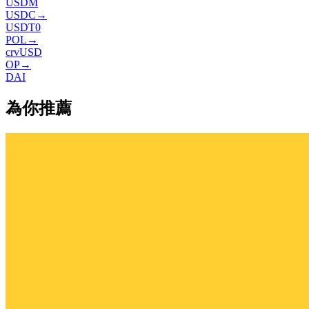
USDM
USDC
→
USDT0
POL
→
crvUSD
OP
→
DAI
為你推薦