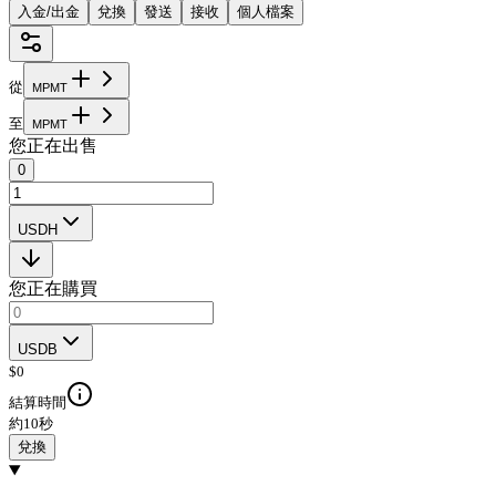
入金/出金
兌換
發送
接收
個人檔案
從
M
P
M
T
至
M
P
M
T
您正在出售
0
USDH
您正在購買
USDB
$
0
結算時間
約10秒
兌換