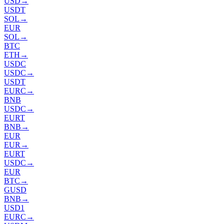
USD
→
USDT
SOL
→
EUR
SOL
→
BTC
ETH
→
USDC
USDC
→
USDT
EURC
→
BNB
USDC
→
EURT
BNB
→
EUR
EUR
→
EURT
USDC
→
EUR
BTC
→
GUSD
BNB
→
USD1
EURC
→