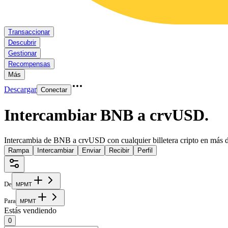
Transaccionar
Descubrir
Gestionar
Recompensas
Más
Descargar
Conectar
Intercambiar BNB a crvUSD
.
Intercambia de BNB a crvUSD con cualquier billetera cripto en más 
Rampa
Intercambiar
Enviar
Recibir
Perfil
De
M
P
M
T
Para
M
P
M
T
Estás vendiendo
0