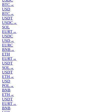
USDC
BTC
→
USD
BTC
→
USDT
USDC
→
SOL
EURT
→
USDC
USD
→
EURC
BNB
→
ETH
EURT
→
USDT
SOL
→
USDT
ETH
→
USD
POL
→
BNB
ETH
→
USDT
EURT
→
BNB