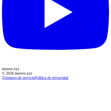
moove
.
xyz
©
2026
moove.xyz
Términos de servicio
Política de privacidad