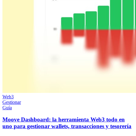
Web3
Gestionar
Guía
Moove Dashboard: la herramienta Web3 todo en
uno para gestionar wallets, transacciones y tesorería