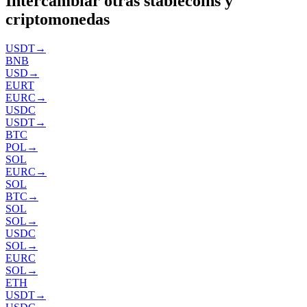
Intercambiar otras stablecoins y
criptomonedas
USDT
→
BNB
USD
→
EURT
EURC
→
USDC
USDT
→
BTC
POL
→
SOL
EURC
→
SOL
BTC
→
SOL
SOL
→
USDC
SOL
→
EURC
SOL
→
ETH
USDT
→