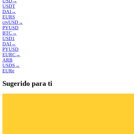
USD
→
USDT
DAI
→
EURS
crvUSD
→
PYUSD
BTC
→
USD1
DAI
→
PYUSD
EURC
→
ARB
USDS
→
EURe
Sugerido para ti