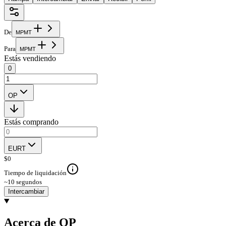
De
M
P
M
T
Para
M
P
M
T
Estás vendiendo
0
OP
Estás comprando
EURT
$
0
Tiempo de liquidación
~10 segundos
Intercambiar
Acerca de OP