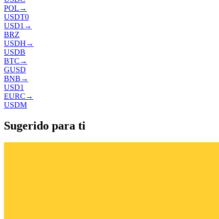
POL
→
USDT0
USD1
→
BRZ
USDH
→
USDB
BTC
→
GUSD
BNB
→
USD1
EURC
→
USDM
Sugerido para ti