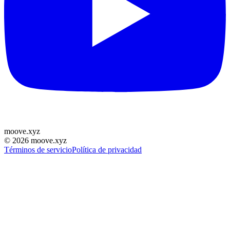
moove
.
xyz
©
2026
moove.xyz
Términos de servicio
Política de privacidad