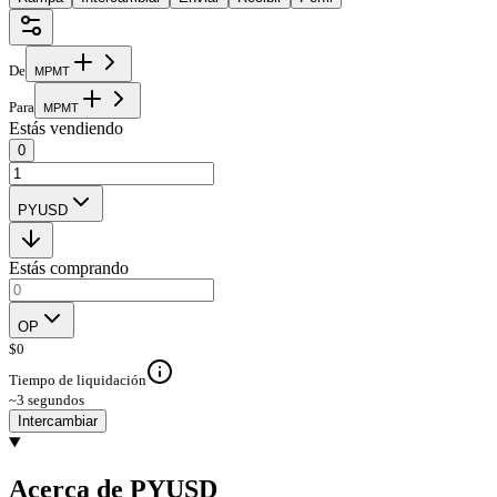
De
M
P
M
T
Para
M
P
M
T
Estás vendiendo
0
PYUSD
Estás comprando
OP
$
0
Tiempo de liquidación
~3 segundos
Intercambiar
Acerca de PYUSD