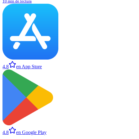
10 min de lectura
4.8
en App Store
4.8
en Google Play