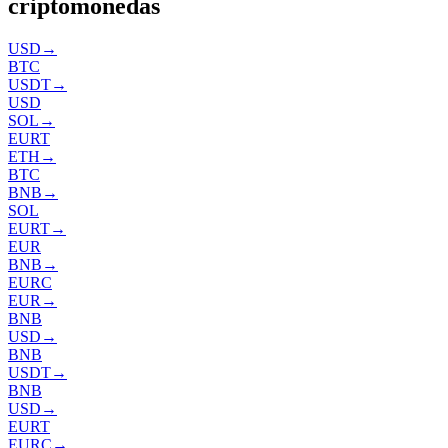
criptomonedas
USD
→
BTC
USDT
→
USD
SOL
→
EURT
ETH
→
BTC
BNB
→
SOL
EURT
→
EUR
BNB
→
EURC
EUR
→
BNB
USD
→
BNB
USDT
→
BNB
USD
→
EURT
EURC
→