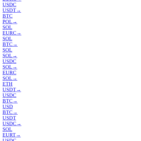
USDC
USDT
→
BTC
POL
→
SOL
EURC
→
SOL
BTC
→
SOL
SOL
→
USDC
SOL
→
EURC
SOL
→
ETH
USDT
→
USDC
BTC
→
USD
BTC
→
USDT
USDC
→
SOL
EURT
→
USDC