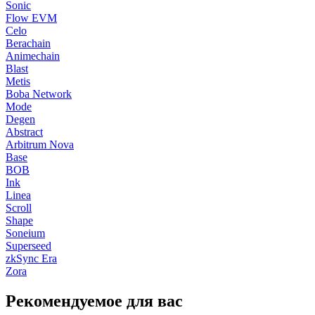
Sonic
Flow EVM
Celo
Berachain
Animechain
Blast
Metis
Boba Network
Mode
Degen
Abstract
Arbitrum Nova
Base
BOB
Ink
Linea
Scroll
Shape
Soneium
Superseed
zkSync Era
Zora
Рекомендуемое для вас