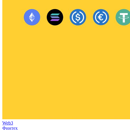
Web3
Финтех