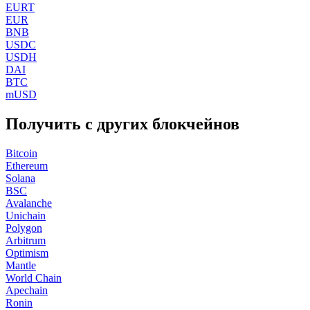
EURT
EUR
BNB
USDC
USDH
DAI
BTC
mUSD
Получить с других блокчейнов
Bitcoin
Ethereum
Solana
BSC
Avalanche
Unichain
Polygon
Arbitrum
Optimism
Mantle
World Chain
Apechain
Ronin