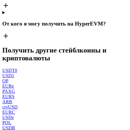
От кого я могу получить на HyperEVM?
Получить другие стейблкоины и
криптовалюты
USDT0
USD1
OP
EURe
PAXG
EURS
ARB
crvUSD
EURC
USDe
POL
USDB