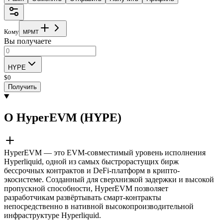
Кому
M
P
M
T
Вы получаете
HYPE
$
0
Получить
О HyperEVM (HYPE)
HyperEVM — это EVM-совместимый уровень исполнения
Hyperliquid, одной из самых быстрорастущих бирж
бессрочных контрактов и DeFi-платформ в крипто-
экосистеме. Созданный для сверхнизкой задержки и высокой
пропускной способности, HyperEVM позволяет
разработчикам развёртывать смарт-контракты
непосредственно в нативной высокопроизводительной
инфраструктуре Hyperliquid.