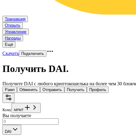
Транзакция
Открыть
Управление
Награды
Ещё
Скачать
Подключить
Получить DAI
.
Получите DAI с любого криптокошелька на более чем 30 блокч
Рамп
Обменять
Отправить
Получить
Профиль
Кому
M
P
M
T
Вы получаете
DAI