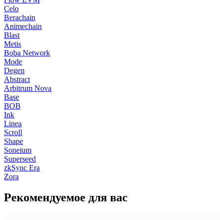
Celo
Berachain
Animechain
Blast
Metis
Boba Network
Mode
Degen
Abstract
Arbitrum Nova
Base
BOB
Ink
Linea
Scroll
Shape
Soneium
Superseed
zkSync Era
Zora
Рекомендуемое для вас