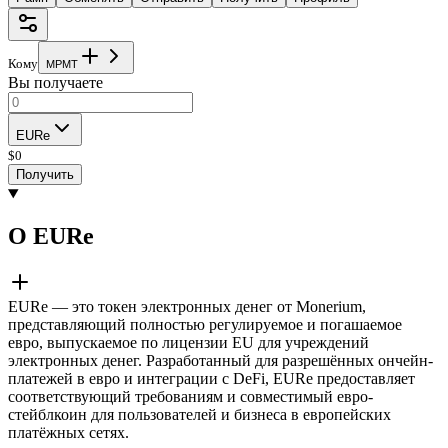
Кому
M
P
M
T
Вы получаете
EURe
$
0
Получить
О EURe
EURe — это токен электронных денег от Monerium,
представляющий полностью регулируемое и погашаемое
евро, выпускаемое по лицензии EU для учреждений
электронных денег. Разработанный для разрешённых ончейн-
платежей в евро и интеграции с DeFi, EURe предоставляет
соответствующий требованиям и совместимый евро-
стейблкоин для пользователей и бизнеса в европейских
платёжных сетях.