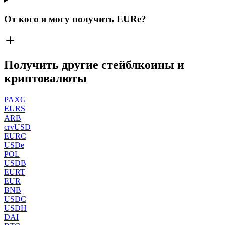
От кого я могу получить EURe?
Получить другие стейблкоины и
криптовалюты
PAXG
EURS
ARB
crvUSD
EURC
USDe
POL
USDB
EURT
EUR
BNB
USDC
USDH
DAI