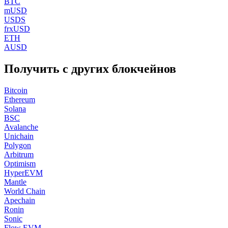
BTC
mUSD
USDS
frxUSD
ETH
AUSD
Получить с других блокчейнов
Bitcoin
Ethereum
Solana
BSC
Avalanche
Unichain
Polygon
Arbitrum
Optimism
HyperEVM
Mantle
World Chain
Apechain
Ronin
Sonic
Flow EVM