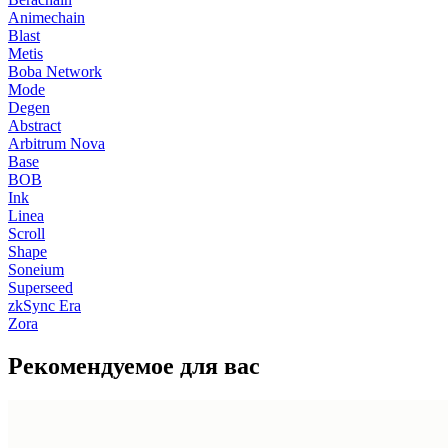
Animechain
Blast
Metis
Boba Network
Mode
Degen
Abstract
Arbitrum Nova
Base
BOB
Ink
Linea
Scroll
Shape
Soneium
Superseed
zkSync Era
Zora
Рекомендуемое для вас