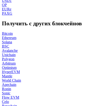
USD1
OP
EURe
PAXG
Получить с других блокчейнов
Bitcoin
Ethereum
Solana
BSC
Avalanche
Unichain
Polygon
Arbitrum
Optimism
HyperEVM
Mantle
World Chain
Apechain
Ronin
Sonic
Flow EVM
Celo
Berachain