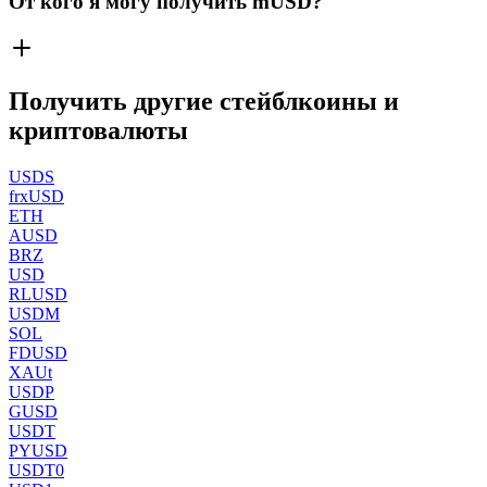
От кого я могу получить mUSD?
Получить другие стейблкоины и
криптовалюты
USDS
frxUSD
ETH
AUSD
BRZ
USD
RLUSD
USDM
SOL
FDUSD
XAUt
USDP
GUSD
USDT
PYUSD
USDT0