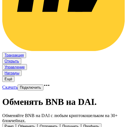
Транзакция
Открыть
Управление
Награды
Ещё
Скачать
Подключить
Обменять BNB на DAI
.
Обменяйте BNB на DAI с любым криптокошельком на 30+
блокчейнах.
Рамп
Обменять
Отправить
Получить
Профиль