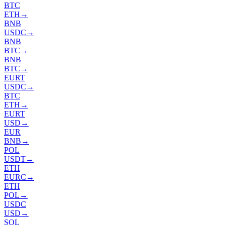
BTC
ETH
→
BNB
USDC
→
BNB
BTC
→
BNB
BTC
→
EURT
USDC
→
BTC
ETH
→
EURT
USD
→
EUR
BNB
→
POL
USDT
→
ETH
EURC
→
ETH
POL
→
USDC
USD
→
SOL