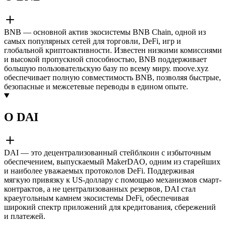
BNB — основной актив экосистемы BNB Chain, одной из
самых популярных сетей для торговли, DeFi, игр и
глобальной криптоактивности. Известен низкими комиссиями
и высокой пропускной способностью, BNB поддерживает
большую пользовательскую базу по всему миру. moove.xyz
обеспечивает полную совместимость BNB, позволяя быстрые,
безопасные и межсетевые переводы в едином опыте.
О DAI
DAI — это децентрализованный стейблкоин с избыточным
обеспечением, выпускаемый MakerDAO, одним из старейших
и наиболее уважаемых протоколов DeFi. Поддерживая
мягкую привязку к US-доллару с помощью механизмов смарт-
контрактов, а не централизованных резервов, DAI стал
краеугольным камнем экосистемы DeFi, обеспечивая
широкий спектр приложений для кредитования, сбережений
и платежей.