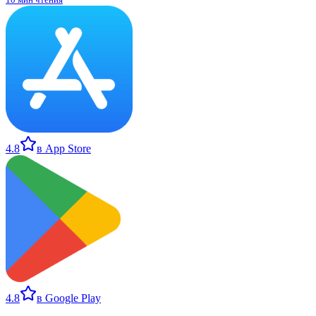
4.8
в App Store
4.8
в Google Play