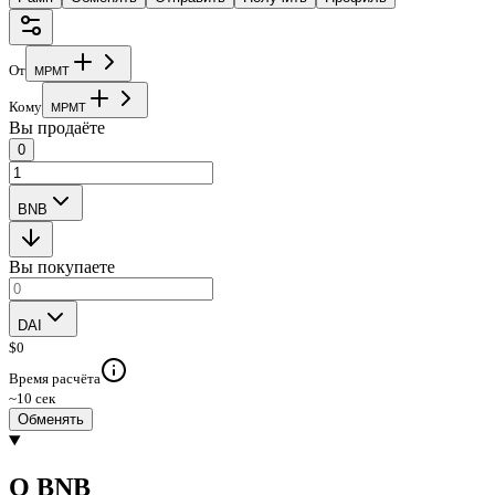
От
M
P
M
T
Кому
M
P
M
T
Вы продаёте
0
BNB
Вы покупаете
DAI
$
0
Время расчёта
~10 сек
Обменять
О BNB