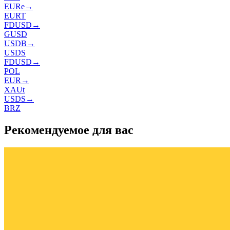
EURe
→
EURT
FDUSD
→
GUSD
USDB
→
USDS
FDUSD
→
POL
EUR
→
XAUt
USDS
→
BRZ
Рекомендуемое для вас