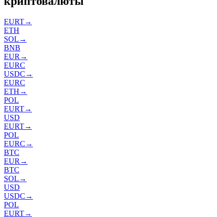
криптовалюты
EURT
→
ETH
SOL
→
BNB
EUR
→
EURC
USDC
→
EURC
ETH
→
POL
EURT
→
USD
EURT
→
POL
EURC
→
BTC
EUR
→
BTC
SOL
→
USD
USDC
→
POL
EURT
→