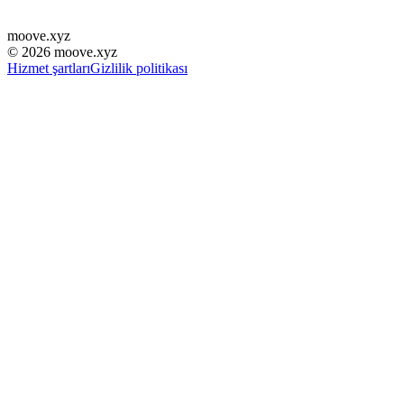
moove
.
xyz
©
2026
moove.xyz
Hizmet şartları
Gizlilik politikası