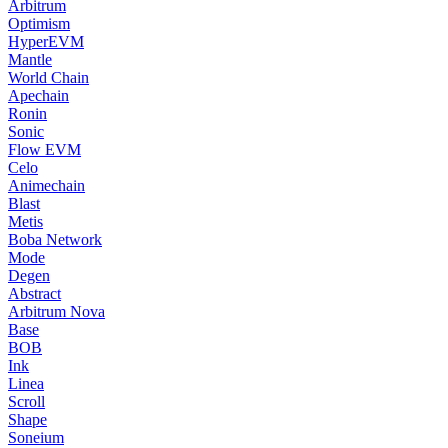
Arbitrum
Optimism
HyperEVM
Mantle
World Chain
Apechain
Ronin
Sonic
Flow EVM
Celo
Animechain
Blast
Metis
Boba Network
Mode
Degen
Abstract
Arbitrum Nova
Base
BOB
Ink
Linea
Scroll
Shape
Soneium