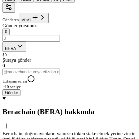
Gönderen
M
P
M
T
Gönderiyorsunuz
0
BERA
$
0
Şuraya gönder
0
Uzlaşma süresi
~10 saniye
Gönder
Berachain (BERA) hakkında
Berachain, doğrulayıcıların yalnızca token stake etmek yerine zincir