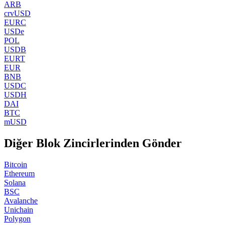
ARB
crvUSD
EURC
USDe
POL
USDB
EURT
EUR
BNB
USDC
USDH
DAI
BTC
mUSD
Diğer Blok Zincirlerinden Gönder
Bitcoin
Ethereum
Solana
BSC
Avalanche
Unichain
Polygon