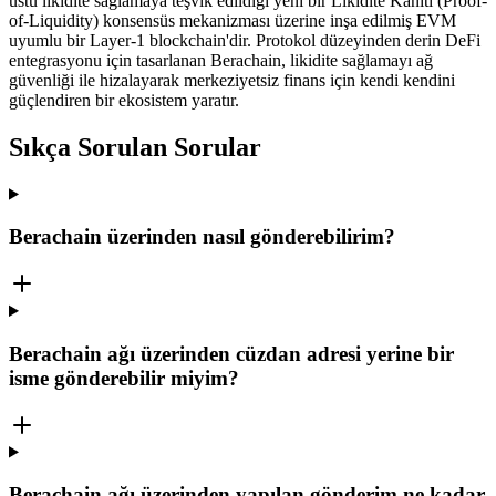
üstü likidite sağlamaya teşvik edildiği yeni bir Likidite Kanıtı (Proof-
of-Liquidity) konsensüs mekanizması üzerine inşa edilmiş EVM
uyumlu bir Layer-1 blockchain'dir. Protokol düzeyinden derin DeFi
entegrasyonu için tasarlanan Berachain, likidite sağlamayı ağ
güvenliği ile hizalayarak merkeziyetsiz finans için kendi kendini
güçlendiren bir ekosistem yaratır.
Sıkça Sorulan Sorular
Berachain üzerinden nasıl gönderebilirim?
Berachain ağı üzerinden cüzdan adresi yerine bir
isme gönderebilir miyim?
Berachain ağı üzerinden yapılan gönderim ne kadar