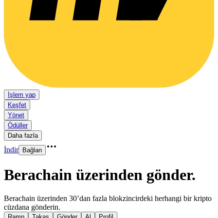
İşlem yap
Keşfet
Yönet
Ödüller
Daha fazla
İndir
Bağlan
Berachain üzerinden gönder
.
Berachain üzerinden 30’dan fazla blokzincirdeki herhangi bir kripto
cüzdana gönderin.
Ramp
Takas
Gönder
Al
Profil