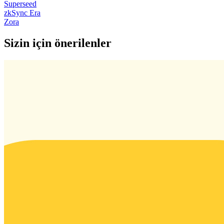
Superseed
zkSync Era
Zora
Sizin için önerilenler