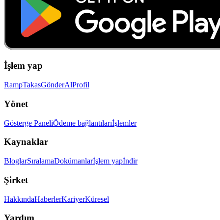
İşlem yap
Ramp
Takas
Gönder
Al
Profil
Yönet
Gösterge Paneli
Ödeme bağlantıları
İşlemler
Kaynaklar
Bloglar
Sıralama
Dokümanlar
İşlem yap
İndir
Şirket
Hakkında
Haberler
Kariyer
Küresel
Yardım