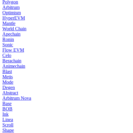
Polygon
Arbitrum
Optimism
HyperEVM
Mantle
World Chain
Apechain
Ronin
Sonic
Flow EVM
Celo
Berachain
Animechain
Blast
Metis
Mode
Degen
Abstract
Arbitrum Nova
Base
BOB
Ink
Linea
Scroll
Shape