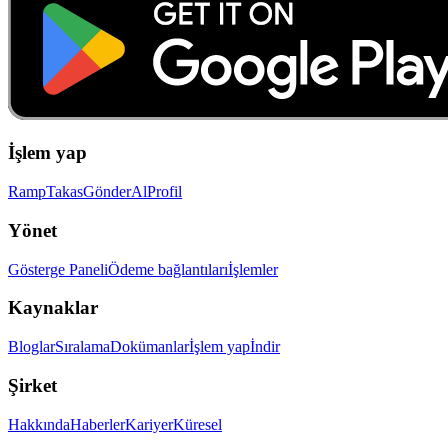
İşlem yap
Ramp
Takas
Gönder
Al
Profil
Yönet
Gösterge Paneli
Ödeme bağlantıları
İşlemler
Kaynaklar
Bloglar
Sıralama
Dokümanlar
İşlem yap
İndir
Şirket
Hakkında
Haberler
Kariyer
Küresel