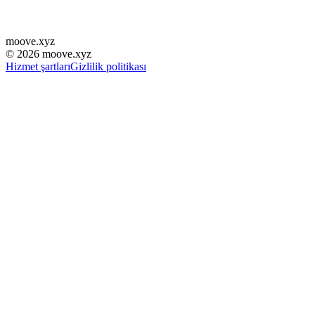
moove
.
xyz
©
2026
moove.xyz
Hizmet şartları
Gizlilik politikası