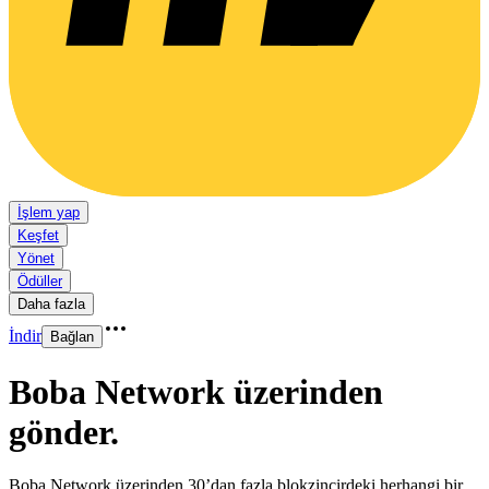
İşlem yap
Keşfet
Yönet
Ödüller
Daha fazla
İndir
Bağlan
Boba Network üzerinden
gönder
.
Boba Network üzerinden 30’dan fazla blokzincirdeki herhangi bir