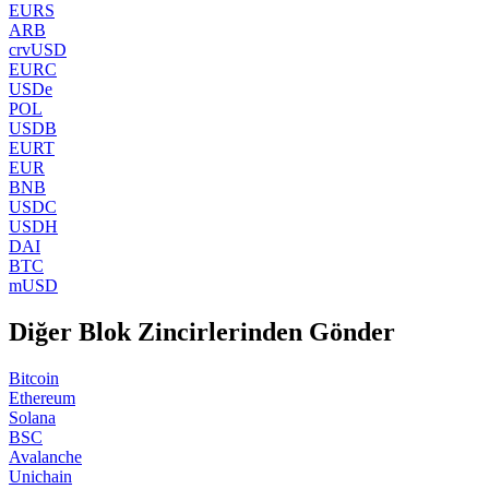
EURS
ARB
crvUSD
EURC
USDe
POL
USDB
EURT
EUR
BNB
USDC
USDH
DAI
BTC
mUSD
Diğer Blok Zincirlerinden Gönder
Bitcoin
Ethereum
Solana
BSC
Avalanche
Unichain