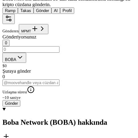
kripto cüzdana gönderin.
Ramp
Takas
Gönder
Al
Profil
Gönderen
M
P
M
T
Gönderiyorsunuz
0
BOBA
$
0
Şuraya gönder
0
Uzlaşma süresi
~10 saniye
Gönder
Boba Network (BOBA) hakkında