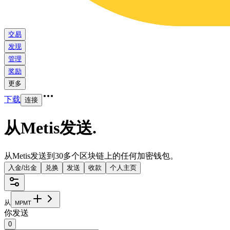
交易
发现
管理
奖励
更多
下载
连接
从Metis发送
.
从Metis发送到30多个区块链上的任何加密钱包。
入金/出金
兑换
发送
收款
个人主页
从
M
P
M
T
你发送
0