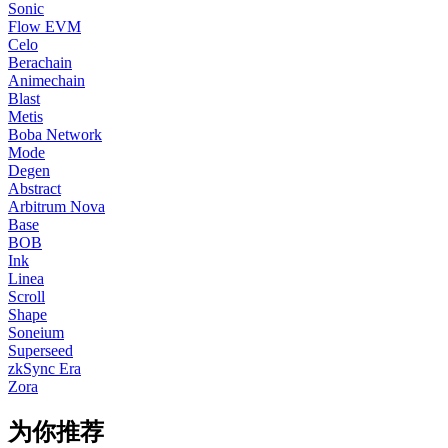
Sonic
Flow EVM
Celo
Berachain
Animechain
Blast
Metis
Boba Network
Mode
Degen
Abstract
Arbitrum Nova
Base
BOB
Ink
Linea
Scroll
Shape
Soneium
Superseed
zkSync Era
Zora
为你推荐