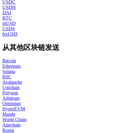
USDC
USDH
DAI
BTC
mUSD
USDS
frxUSD
从其他区块链发送
Bitcoin
Ethereum
Solana
BSC
Avalanche
Unichain
Polygon
Arbitrum
Optimism
HyperEVM
Mantle
World Chain
Apechain
Ronin