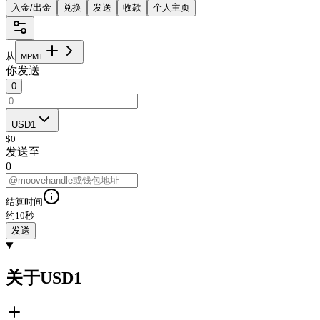
入金/出金
兑换
发送
收款
个人主页
从
M
P
M
T
你发送
0
USD1
$
0
发送至
0
结算时间
约10秒
发送
关于USD1