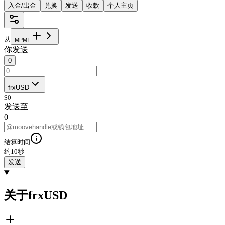
入金/出金
兑换
发送
收款
个人主页
从
M
P
M
T
你发送
0
frxUSD
$
0
发送至
0
结算时间
约10秒
发送
关于frxUSD