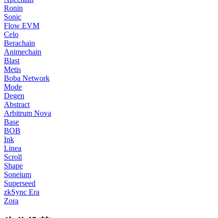
Ronin
Sonic
Flow EVM
Celo
Berachain
Animechain
Blast
Metis
Boba Network
Mode
Degen
Abstract
Arbitrum Nova
Base
BOB
Ink
Linea
Scroll
Shape
Soneium
Superseed
zkSync Era
Zora