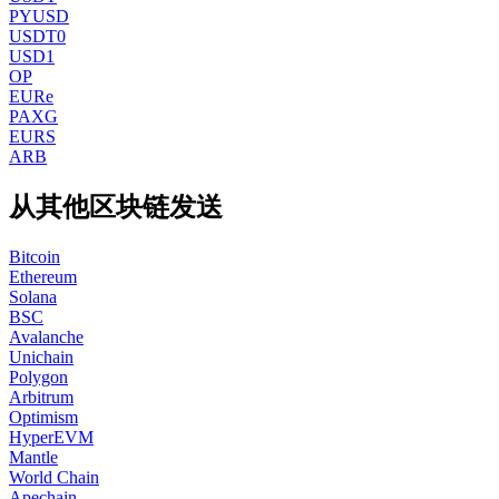
PYUSD
USDT0
USD1
OP
EURe
PAXG
EURS
ARB
从其他区块链发送
Bitcoin
Ethereum
Solana
BSC
Avalanche
Unichain
Polygon
Arbitrum
Optimism
HyperEVM
Mantle
World Chain
Apechain