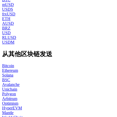
mUSD
USDS
frxUSD
ETH
AUSD
BRZ
USD
RLUSD
USDM
从其他区块链发送
Bitcoin
Ethereum
Solana
BSC
Avalanche
Unichain
Polygon
Arbitrum
Optimism
HyperEVM
Mantle