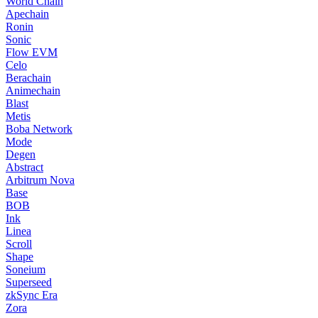
World Chain
Apechain
Ronin
Sonic
Flow EVM
Celo
Berachain
Animechain
Blast
Metis
Boba Network
Mode
Degen
Abstract
Arbitrum Nova
Base
BOB
Ink
Linea
Scroll
Shape
Soneium
Superseed
zkSync Era
Zora