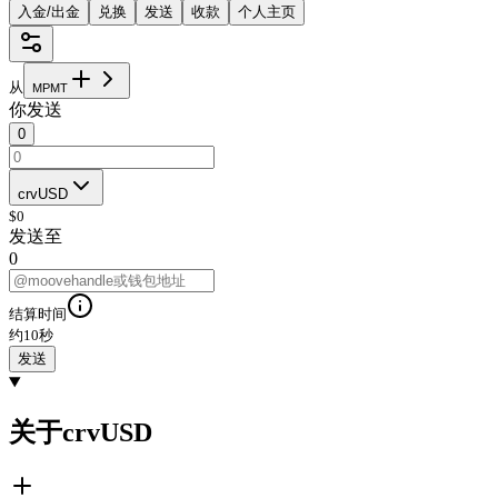
入金/出金
兑换
发送
收款
个人主页
从
M
P
M
T
你发送
0
crvUSD
$
0
发送至
0
结算时间
约10秒
发送
关于crvUSD