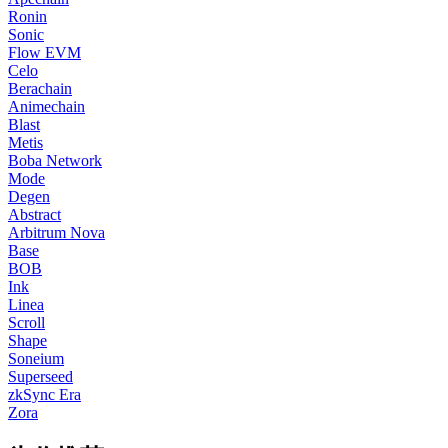
Ronin
Sonic
Flow EVM
Celo
Berachain
Animechain
Blast
Metis
Boba Network
Mode
Degen
Abstract
Arbitrum Nova
Base
BOB
Ink
Linea
Scroll
Shape
Soneium
Superseed
zkSync Era
Zora