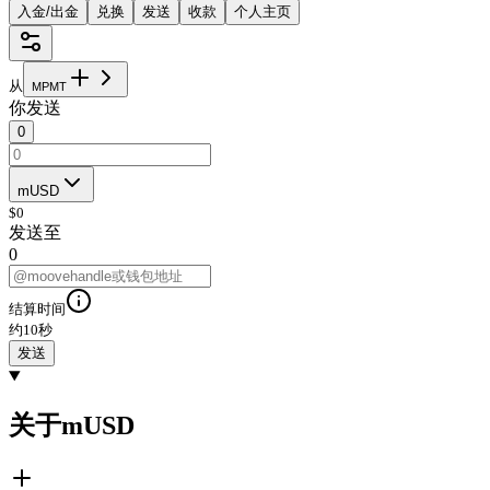
入金/出金
兑换
发送
收款
个人主页
从
M
P
M
T
你发送
0
mUSD
$
0
发送至
0
结算时间
约10秒
发送
关于mUSD