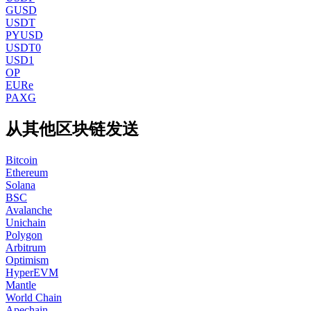
GUSD
USDT
PYUSD
USDT0
USD1
OP
EURe
PAXG
从其他区块链发送
Bitcoin
Ethereum
Solana
BSC
Avalanche
Unichain
Polygon
Arbitrum
Optimism
HyperEVM
Mantle
World Chain
Apechain