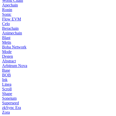
World Chain
Apechain
Ronin
Sonic
Flow EVM
Celo
Berachain
Animechain
Blast
Metis
Boba Network
Mode
Degen
Abstract
Arbitrum Nova
Base
BOB
Ink
Linea
Scroll
Shape
Soneium
Superseed
zkSync Era
Zora