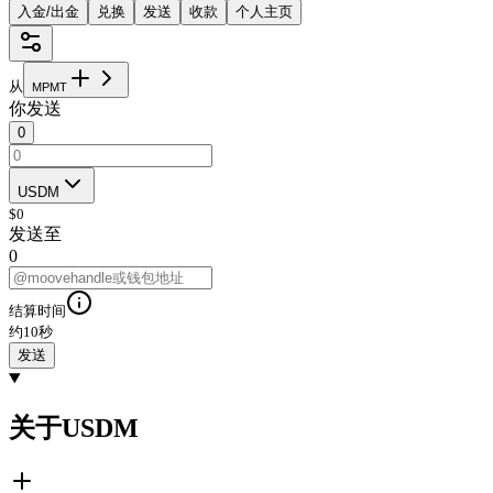
入金/出金
兑换
发送
收款
个人主页
从
M
P
M
T
你发送
0
USDM
$
0
发送至
0
结算时间
约10秒
发送
关于USDM