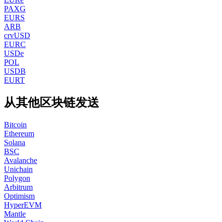
PAXG
EURS
ARB
crvUSD
EURC
USDe
POL
USDB
EURT
从其他区块链发送
Bitcoin
Ethereum
Solana
BSC
Avalanche
Unichain
Polygon
Arbitrum
Optimism
HyperEVM
Mantle