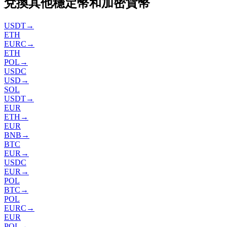
兌換其他穩定幣和加密貨幣
USDT
→
ETH
EURC
→
ETH
POL
→
USDC
USD
→
SOL
USDT
→
EUR
ETH
→
EUR
BNB
→
BTC
EUR
→
USDC
EUR
→
POL
BTC
→
POL
EURC
→
EUR
POL
→