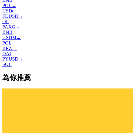
BNB
POL
→
USDe
FDUSD
→
OP
PAXG
→
BNB
USDM
→
POL
BRZ
→
DAI
PYUSD
→
SOL
為你推薦