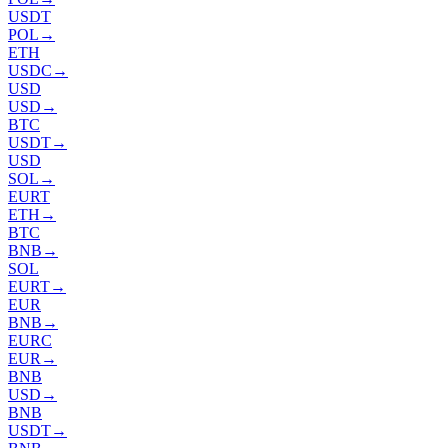
USDT
POL
→
ETH
USDC
→
USD
USD
→
BTC
USDT
→
USD
SOL
→
EURT
ETH
→
BTC
BNB
→
SOL
EURT
→
EUR
BNB
→
EURC
EUR
→
BNB
USD
→
BNB
USDT
→