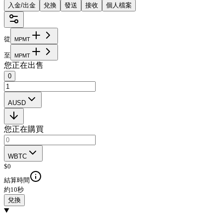
入金/出金
兌換
發送
接收
個人檔案
從
M
P
M
T
至
M
P
M
T
您正在出售
0
AUSD
您正在購買
WBTC
$
0
結算時間
約10秒
兌換