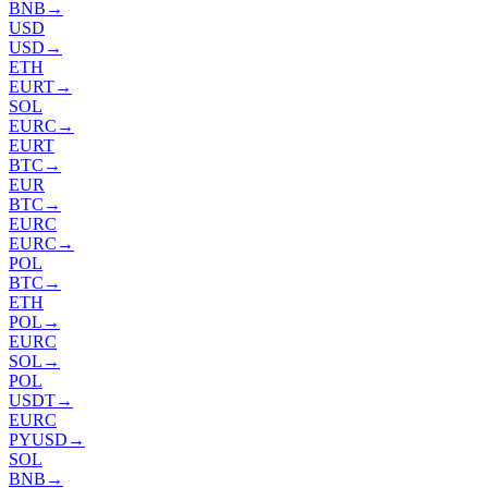
BNB
→
USD
USD
→
ETH
EURT
→
SOL
EURC
→
EURT
BTC
→
EUR
BTC
→
EURC
EURC
→
POL
BTC
→
ETH
POL
→
EURC
SOL
→
POL
USDT
→
EURC
PYUSD
→
SOL
BNB
→