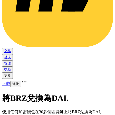
交易
發現
管理
獎勵
更多
下載
連接
將BRZ兌換為DAI
.
使用任何加密錢包在30多個區塊鏈上將BRZ兌換為DAI。