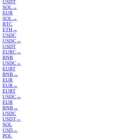
USDT
SOL
→
EUR
SOL
→
BTC
ETH
→
USDC
USDC
→
USDT
EURC
→
BNB
USDC
→
EURT
BNB
→
EUR
EUR
→
EURT
USDC
→
EUR
BNB
→
USDC
USDT
→
SOL
USD
→
POL