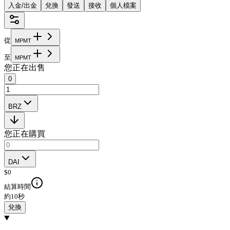
入金/出金
兌換
發送
接收
個人檔案
從
M
P
M
T
至
M
P
M
T
您正在出售
0
BRZ
您正在購買
DAI
$
0
結算時間
約10秒
兌換