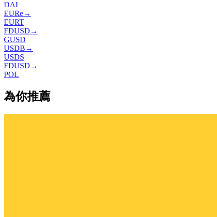
DAI
EURe
→
EURT
FDUSD
→
GUSD
USDB
→
USDS
FDUSD
→
POL
為你推薦