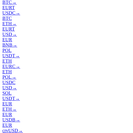
BTC
→
EURT
USDC
→
BTC
ETH
→
EURT
USD
→
EUR
BNB
→
POL
USDT
→
ETH
EURC
→
ETH
POL
→
USDC
USD
→
SOL
USDT
→
EUR
ETH
→
EUR
USDB
→
EUR
crvUSD
→