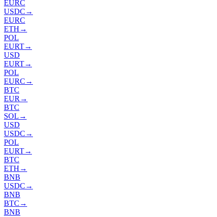
EURC
USDC
→
EURC
ETH
→
POL
EURT
→
USD
EURT
→
POL
EURC
→
BTC
EUR
→
BTC
SOL
→
USD
USDC
→
POL
EURT
→
BTC
ETH
→
BNB
USDC
→
BNB
BTC
→
BNB