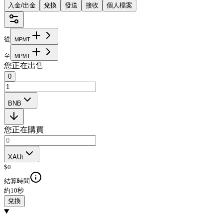
入金/出金
兌換
發送
接收
個人檔案
從
M
P
M
T
至
M
P
M
T
您正在出售
0
BNB
您正在購買
XAUt
$
0
結算時間
約10秒
兌換