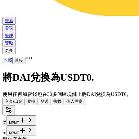
交易
發現
管理
獎勵
更多
下載
連接
將DAI兌換為USDT0
.
使用任何加密錢包在30多個區塊鏈上將DAI兌換為USDT0。
入金/出金
兌換
發送
接收
個人檔案
從
M
P
M
T
至
M
P
M
T
您正在出售