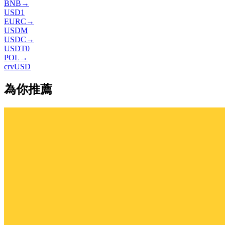
BNB
→
USD1
EURC
→
USDM
USDC
→
USDT0
POL
→
crvUSD
為你推薦