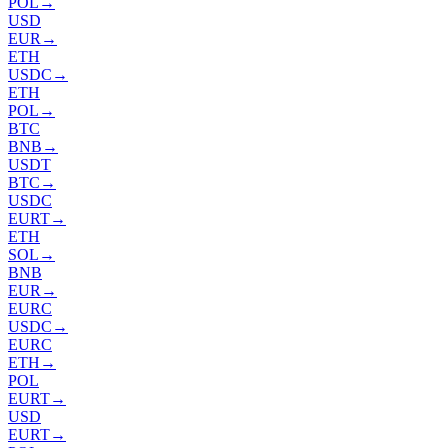
POL
→
USD
EUR
→
ETH
USDC
→
ETH
POL
→
BTC
BNB
→
USDT
BTC
→
USDC
EURT
→
ETH
SOL
→
BNB
EUR
→
EURC
USDC
→
EURC
ETH
→
POL
EURT
→
USD
EURT
→