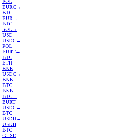
POL
EURC
→
BTC
EUR
→
BTC
SOL
→
USD
USDC
→
POL
EURT
→
BTC
ETH
→
BNB
USDC
→
BNB
BTC
→
BNB
BTC
→
EURT
USDC
→
BTC
USDH
→
USDB
BTC
→
GUSD