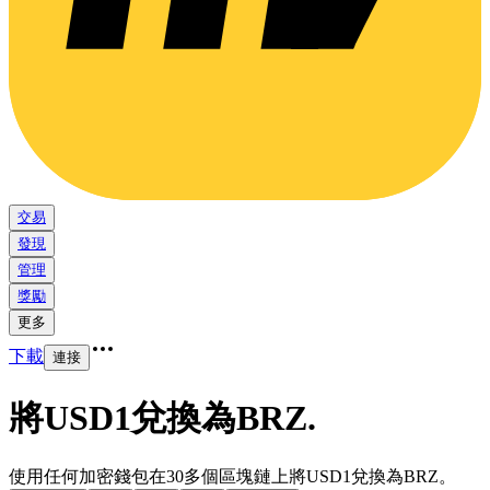
交易
發現
管理
獎勵
更多
下載
連接
將USD1兌換為BRZ
.
使用任何加密錢包在30多個區塊鏈上將USD1兌換為BRZ。