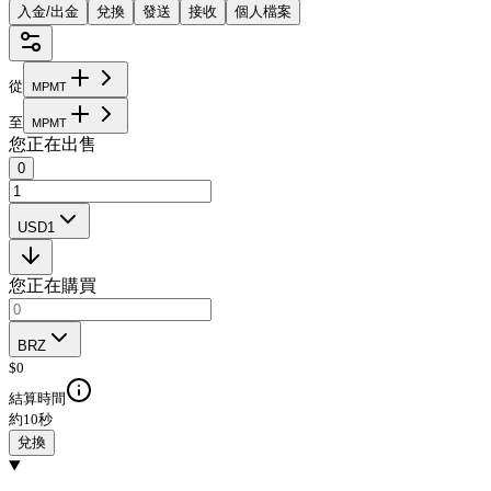
入金/出金
兌換
發送
接收
個人檔案
從
M
P
M
T
至
M
P
M
T
您正在出售
0
USD1
您正在購買
BRZ
$
0
結算時間
約10秒
兌換