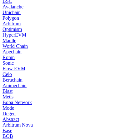
BSC
Avalanche
Unichain
Polygon
Arbitrum
Optimism
HyperEVM
Mantle
World Chain
Apechain
Ronin
Sonic
Flow EVM
Celo
Berachain
Animechain
Blast
Metis
Boba Network
Mode
Degen
Abstract
Arbitrum Nova
Base
BOB