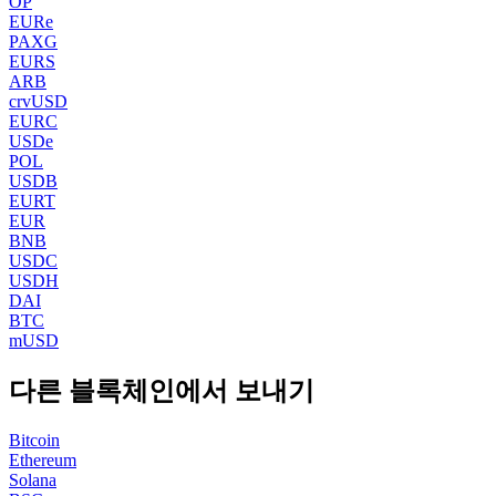
OP
EURe
PAXG
EURS
ARB
crvUSD
EURC
USDe
POL
USDB
EURT
EUR
BNB
USDC
USDH
DAI
BTC
mUSD
다른 블록체인에서 보내기
Bitcoin
Ethereum
Solana