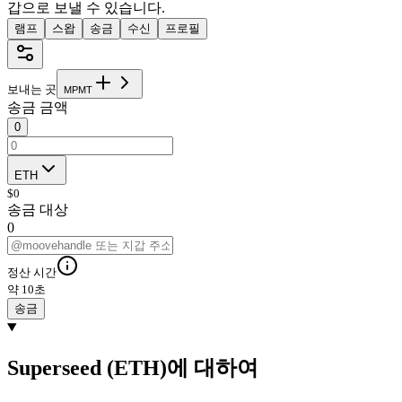
갑으로 보낼 수 있습니다.
램프
스왑
송금
수신
프로필
보내는 곳
M
P
M
T
송금 금액
0
ETH
$
0
송금 대상
0
정산 시간
약 10초
송금
Superseed (ETH)에 대하여