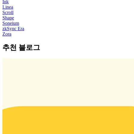
Ink
Linea
Scroll
Shape
Soneium
zkSync Era
Zora
추천 블로그