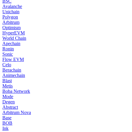
BSC
Avalanche
Unichain
Polygon
Arbitrum
Optimism
HyperEVM
World Chain
Apechain
Ronin
Sonic
Flow EVM
Celo
Berachain
Animechain
Blast
Metis
Boba Network
Mode
Degen
Abstract
Arbitrum Nova
Base
BOB
Ink