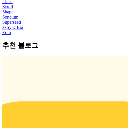
Linea
Scroll
Shape
Soneium
Superseed
zkSync Era
Zora
추천 블로그