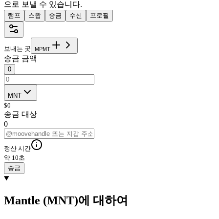
으로 보낼 수 있습니다.
램프
스왑
송금
수신
프로필
보내는 곳
M
P
M
T
송금 금액
0
MNT
$
0
송금 대상
0
정산 시간
약 10초
송금
Mantle (MNT)에 대하여