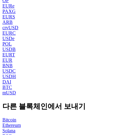
OP
EURe
PAXG
EURS
ARB
crvUSD
EURC
USDe
POL
USDB
EURT
EUR
BNB
USDC
USDH
DAI
BTC
mUSD
다른 블록체인에서 보내기
Bitcoin
Ethereum
Solana