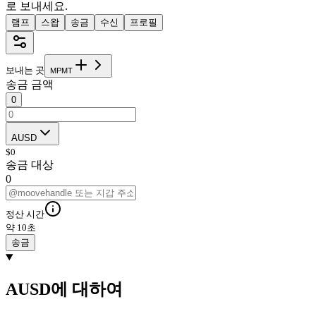
로 보내세요.
램프
스왑
송금
수신
프로필
보내는 곳
M
P
M
T
송금 금액
0
AUSD
$
0
송금 대상
0
정산 시간
약 10초
송금
AUSD에 대하여