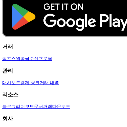
거래
램프
스왑
송금
수신
프로필
관리
대시보드
결제 링크
거래 내역
리소스
블로그
리더보드
문서
거래
다운로드
회사