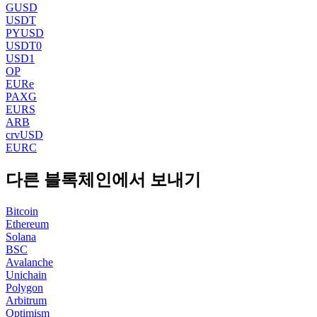
GUSD
USDT
PYUSD
USDT0
USD1
OP
EURe
PAXG
EURS
ARB
crvUSD
EURC
다른 블록체인에서 보내기
Bitcoin
Ethereum
Solana
BSC
Avalanche
Unichain
Polygon
Arbitrum
Optimism