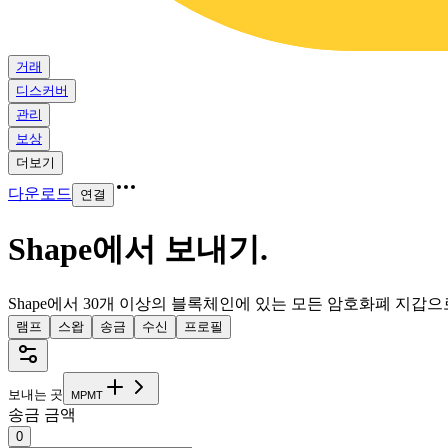
거래
디스커버
관리
보상
더보기
다운로드
연결
Shape에서 보내기
.
Shape에서 30개 이상의 블록체인에 있는 모든 암호화폐 지갑으
램프
스왑
송금
수신
프로필
보내는 곳
M
P
M
T
송금 금액
0