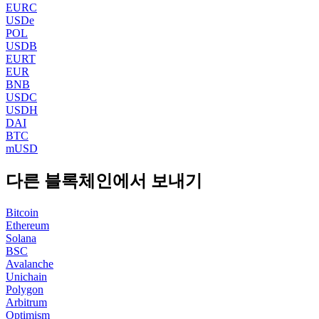
EURC
USDe
POL
USDB
EURT
EUR
BNB
USDC
USDH
DAI
BTC
mUSD
다른 블록체인에서 보내기
Bitcoin
Ethereum
Solana
BSC
Avalanche
Unichain
Polygon
Arbitrum
Optimism