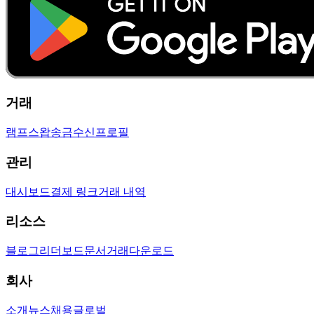
거래
램프
스왑
송금
수신
프로필
관리
대시보드
결제 링크
거래 내역
리소스
블로그
리더보드
문서
거래
다운로드
회사
소개
뉴스
채용
글로벌