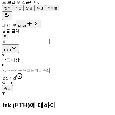
로 보낼 수 있습니다.
램프
스왑
송금
수신
프로필
보내는 곳
M
P
M
T
송금 금액
0
ETH
$
0
송금 대상
0
정산 시간
약 10초
송금
Ink (ETH)에 대하여