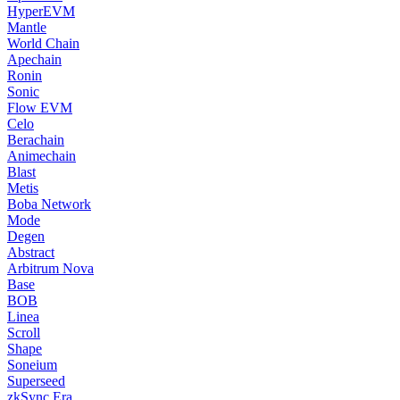
HyperEVM
Mantle
World Chain
Apechain
Ronin
Sonic
Flow EVM
Celo
Berachain
Animechain
Blast
Metis
Boba Network
Mode
Degen
Abstract
Arbitrum Nova
Base
BOB
Linea
Scroll
Shape
Soneium
Superseed
zkSync Era