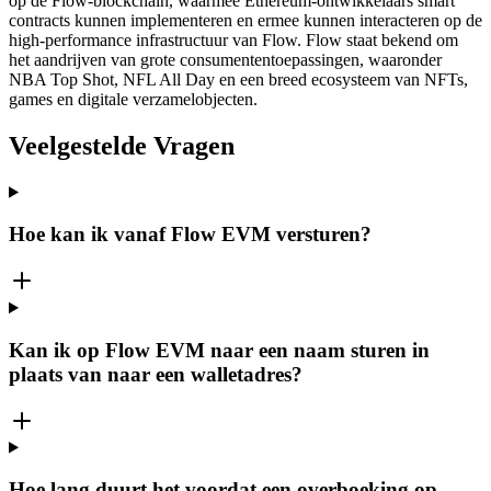
op de Flow-blockchain, waarmee Ethereum-ontwikkelaars smart
contracts kunnen implementeren en ermee kunnen interacteren op de
high-performance infrastructuur van Flow. Flow staat bekend om
het aandrijven van grote consumententoepassingen, waaronder
NBA Top Shot, NFL All Day en een breed ecosysteem van NFTs,
games en digitale verzamelobjecten.
Veelgestelde Vragen
Hoe kan ik vanaf Flow EVM versturen?
Kan ik op Flow EVM naar een naam sturen in
plaats van naar een walletadres?
Hoe lang duurt het voordat een overboeking op