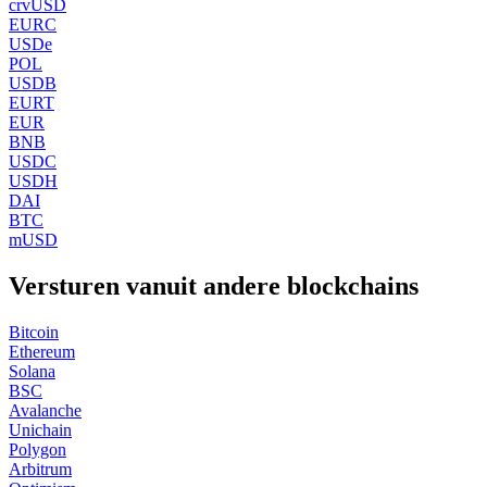
crvUSD
EURC
USDe
POL
USDB
EURT
EUR
BNB
USDC
USDH
DAI
BTC
mUSD
Versturen vanuit andere blockchains
Bitcoin
Ethereum
Solana
BSC
Avalanche
Unichain
Polygon
Arbitrum