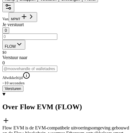
Van
M
P
M
T
Je verstuurt
0
FLOW
$
0
Verstuur naar
0
Afwikkeltijd
~10 seconden
Versturen
Over Flow EVM (FLOW)
Flow EVM is de EVM-compatibele uitvoeringsomgeving gebouwd