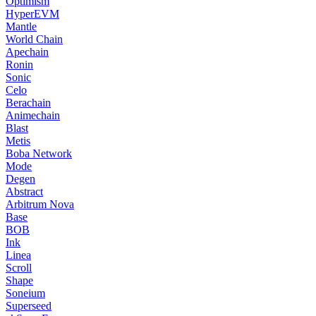
Optimism
HyperEVM
Mantle
World Chain
Apechain
Ronin
Sonic
Celo
Berachain
Animechain
Blast
Metis
Boba Network
Mode
Degen
Abstract
Arbitrum Nova
Base
BOB
Ink
Linea
Scroll
Shape
Soneium
Superseed