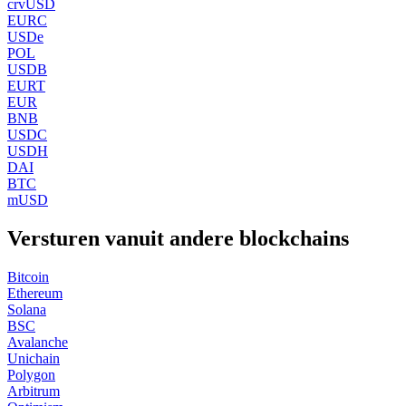
crvUSD
EURC
USDe
POL
USDB
EURT
EUR
BNB
USDC
USDH
DAI
BTC
mUSD
Versturen vanuit andere blockchains
Bitcoin
Ethereum
Solana
BSC
Avalanche
Unichain
Polygon
Arbitrum