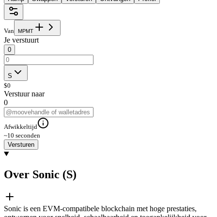
Van
M
P
M
T
Je verstuurt
0
S
$
0
Verstuur naar
0
Afwikkeltijd
~10 seconden
Versturen
Over Sonic (S)
Sonic is een EVM-compatibele blockchain met hoge prestaties,