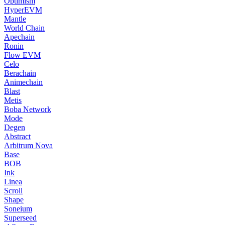
Optimism
HyperEVM
Mantle
World Chain
Apechain
Ronin
Flow EVM
Celo
Berachain
Animechain
Blast
Metis
Boba Network
Mode
Degen
Abstract
Arbitrum Nova
Base
BOB
Ink
Linea
Scroll
Shape
Soneium
Superseed