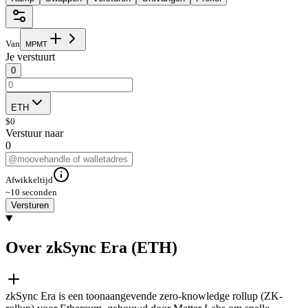
Van
M
P
M
T
Je verstuurt
0
ETH
$
0
Verstuur naar
0
Afwikkeltijd
~10 seconden
Versturen
Over zkSync Era (ETH)
zkSync Era is een toonaangevende zero-knowledge rollup (ZK-