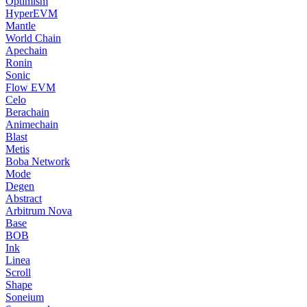
Optimism
HyperEVM
Mantle
World Chain
Apechain
Ronin
Sonic
Flow EVM
Celo
Berachain
Animechain
Blast
Metis
Boba Network
Mode
Degen
Abstract
Arbitrum Nova
Base
BOB
Ink
Linea
Scroll
Shape
Soneium