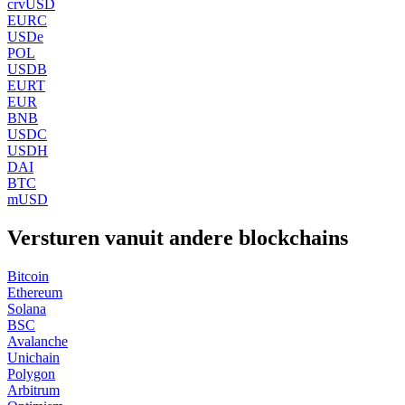
crvUSD
EURC
USDe
POL
USDB
EURT
EUR
BNB
USDC
USDH
DAI
BTC
mUSD
Versturen vanuit andere blockchains
Bitcoin
Ethereum
Solana
BSC
Avalanche
Unichain
Polygon
Arbitrum