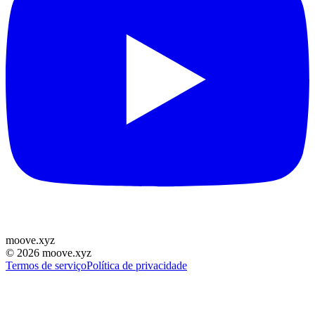
moove
.
xyz
©
2026
moove.xyz
Termos de serviço
Política de privacidade