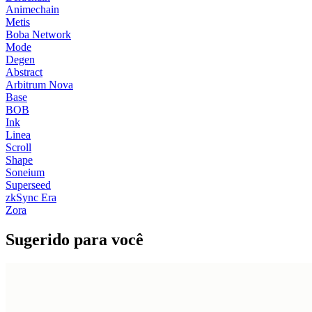
Animechain
Metis
Boba Network
Mode
Degen
Abstract
Arbitrum Nova
Base
BOB
Ink
Linea
Scroll
Shape
Soneium
Superseed
zkSync Era
Zora
Sugerido para você