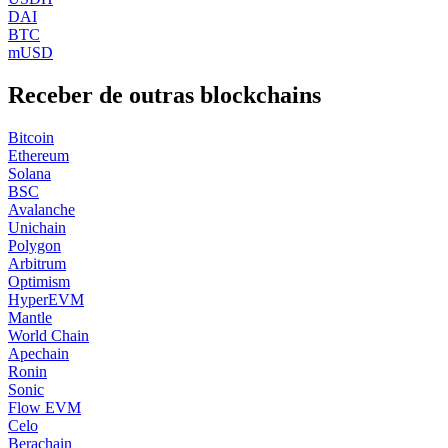
DAI
BTC
mUSD
Receber de outras blockchains
Bitcoin
Ethereum
Solana
BSC
Avalanche
Unichain
Polygon
Arbitrum
Optimism
HyperEVM
Mantle
World Chain
Apechain
Ronin
Sonic
Flow EVM
Celo
Berachain