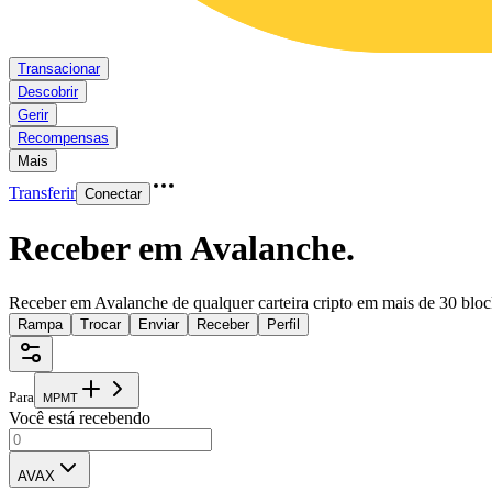
Transacionar
Descobrir
Gerir
Recompensas
Mais
Transferir
Conectar
Receber em Avalanche
.
Receber em Avalanche de qualquer carteira cripto em mais de 30 bloc
Rampa
Trocar
Enviar
Receber
Perfil
Para
M
P
M
T
Você está recebendo
AVAX