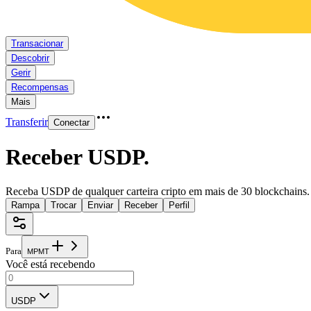
Transacionar
Descobrir
Gerir
Recompensas
Mais
Transferir
Conectar
Receber USDP
.
Receba USDP de qualquer carteira cripto em mais de 30 blockchains.
Rampa
Trocar
Enviar
Receber
Perfil
Para
M
P
M
T
Você está recebendo
USDP