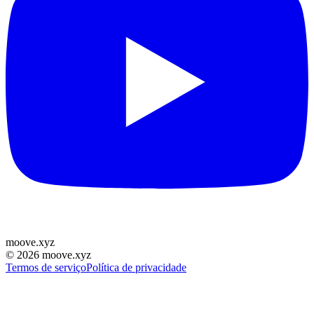
moove
.
xyz
©
2026
moove.xyz
Termos de serviço
Política de privacidade