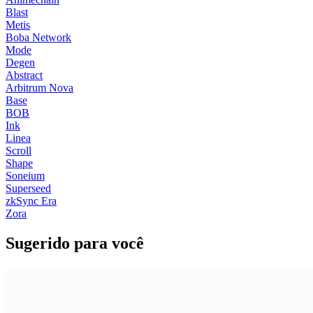
Blast
Metis
Boba Network
Mode
Degen
Abstract
Arbitrum Nova
Base
BOB
Ink
Linea
Scroll
Shape
Soneium
Superseed
zkSync Era
Zora
Sugerido para você