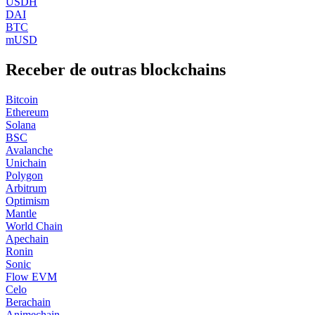
USDH
DAI
BTC
mUSD
Receber de outras blockchains
Bitcoin
Ethereum
Solana
BSC
Avalanche
Unichain
Polygon
Arbitrum
Optimism
Mantle
World Chain
Apechain
Ronin
Sonic
Flow EVM
Celo
Berachain
Animechain