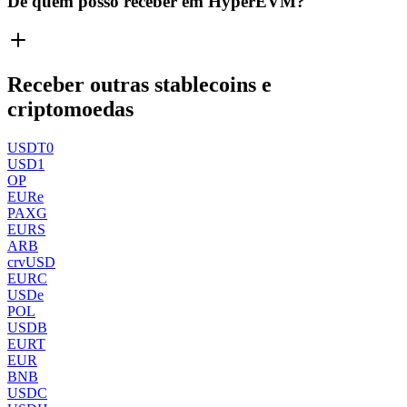
De quem posso receber em HyperEVM?
Receber outras stablecoins e
criptomoedas
USDT0
USD1
OP
EURe
PAXG
EURS
ARB
crvUSD
EURC
USDe
POL
USDB
EURT
EUR
BNB
USDC