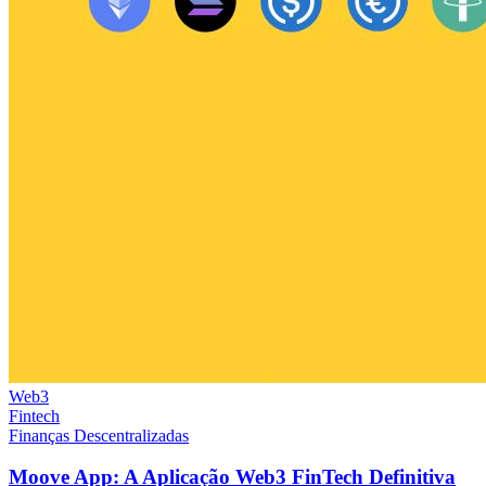
Web3
Fintech
Finanças Descentralizadas
Moove App: A Aplicação Web3 FinTech Definitiva