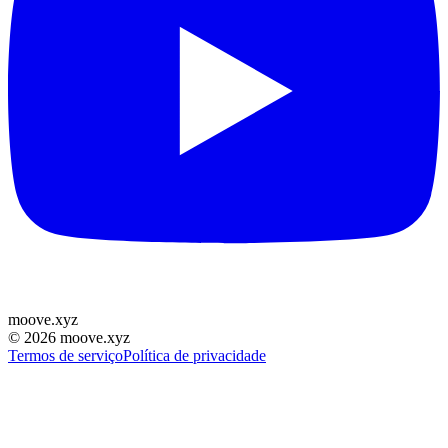
moove
.
xyz
©
2026
moove.xyz
Termos de serviço
Política de privacidade