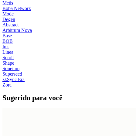
Metis
Boba Network
Mode
Degen
Abstract
Arbitrum Nova
Base
BOB
Ink
Linea
Scroll
Shape
Soneium
Superseed
zkSync Era
Zora
Sugerido para você