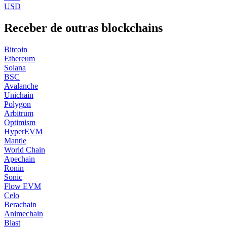
USD
Receber de outras blockchains
Bitcoin
Ethereum
Solana
BSC
Avalanche
Unichain
Polygon
Arbitrum
Optimism
HyperEVM
Mantle
World Chain
Apechain
Ronin
Sonic
Flow EVM
Celo
Berachain
Animechain
Blast