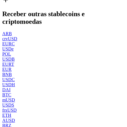
Receber outras stablecoins e
criptomoedas
ARB
crvUSD
EURC
USDe
POL
USDB
EURT
EUR
BNB
USDC
USDH
DAI
BTC
mUSD
USDS
frxUSD
ETH
AUSD
BRZ