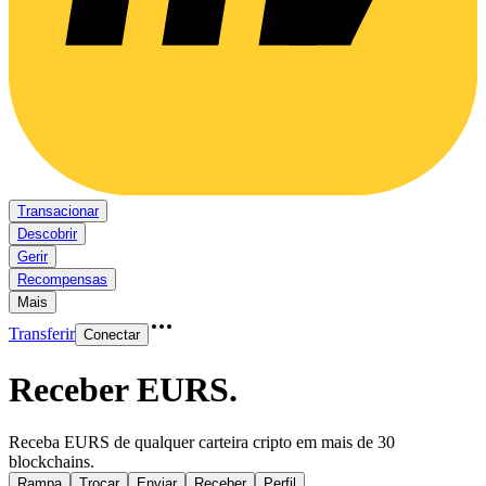
Transacionar
Descobrir
Gerir
Recompensas
Mais
Transferir
Conectar
Receber EURS
.
Receba EURS de qualquer carteira cripto em mais de 30
blockchains.
Rampa
Trocar
Enviar
Receber
Perfil