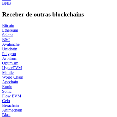
BNB
Receber de outras blockchains
Bitcoin
Ethereum
Solana
BSC
Avalanche
Unichain
Polygon
Arbitrum
Optimism
HyperEVM
Mantle
World Chain
Apechain
Ronin
Sonic
Flow EVM
Celo
Berachain
Animechain
Blast