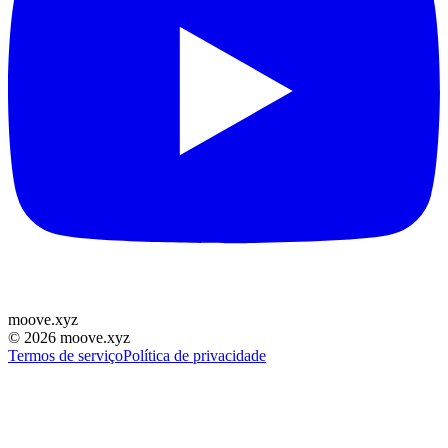
moove
.
xyz
©
2026
moove.xyz
Termos de serviço
Política de privacidade