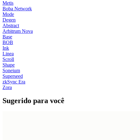
Metis
Boba Network
Mode
Degen
Abstract
Arbitrum Nova
Base
BOB
Ink
Linea
Scroll
Shape
Soneium
Superseed
zkSync Era
Zora
Sugerido para você