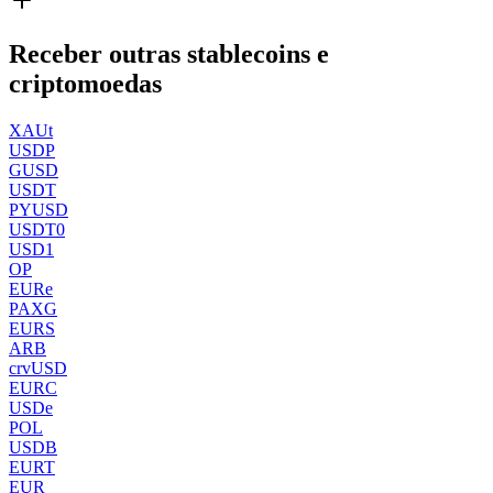
Receber outras stablecoins e
criptomoedas
XAUt
USDP
GUSD
USDT
PYUSD
USDT0
USD1
OP
EURe
PAXG
EURS
ARB
crvUSD
EURC
USDe
POL
USDB
EURT
EUR