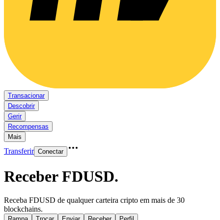
Transacionar
Descobrir
Gerir
Recompensas
Mais
Transferir
Conectar
Receber FDUSD
.
Receba FDUSD de qualquer carteira cripto em mais de 30
blockchains.
Rampa
Trocar
Enviar
Receber
Perfil