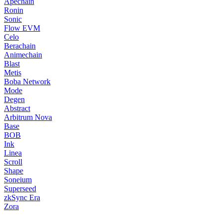
Apechain
Ronin
Sonic
Flow EVM
Celo
Berachain
Animechain
Blast
Metis
Boba Network
Mode
Degen
Abstract
Arbitrum Nova
Base
BOB
Ink
Linea
Scroll
Shape
Soneium
Superseed
zkSync Era
Zora