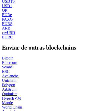
USDT0
USD1
OP
EURe
PAXG
EURS
ARB
crvUSD
EURC
Enviar de outras blockchains
Bitcoin
Ethereum
Solana
BSC
Avalanche
Unichain
Polygon
Arbitrum
Optimism
HyperEVM
Mantle
World Chain