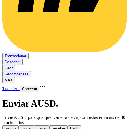
Transacionar
Descobrir
Gerir
Recompensas
Mais
Transferir
Conectar
Enviar AUSD
.
Envie AUSD para qualquer carteira de criptomoedas em mais de 30
blockchains.
Rampa
Trocar
Enviar
Receber
Perfil