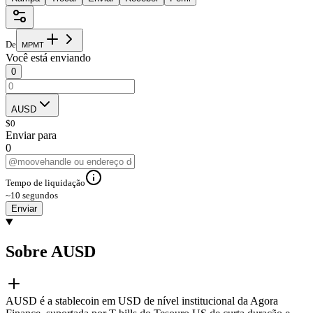
De
M
P
M
T
Você está enviando
0
AUSD
$
0
Enviar para
0
Tempo de liquidação
~10 segundos
Enviar
Sobre AUSD
AUSD é a stablecoin em USD de nível institucional da Agora