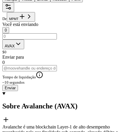
De
M
P
M
T
Você está enviando
0
AVAX
$
0
Enviar para
0
Tempo de liquidação
~10 segundos
Enviar
Sobre Avalanche (AVAX)
Avalanche é uma blockchain Layer-1 de alto desempenho