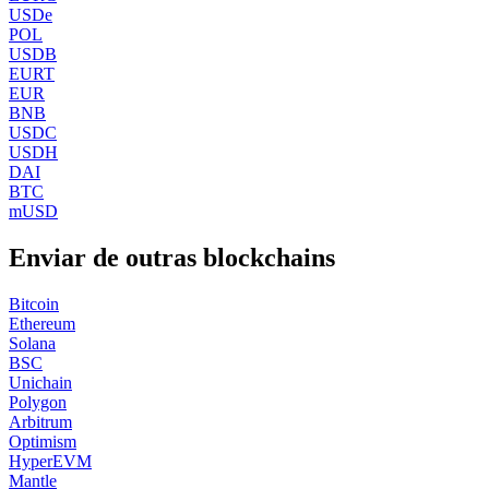
USDe
POL
USDB
EURT
EUR
BNB
USDC
USDH
DAI
BTC
mUSD
Enviar de outras blockchains
Bitcoin
Ethereum
Solana
BSC
Unichain
Polygon
Arbitrum
Optimism
HyperEVM
Mantle