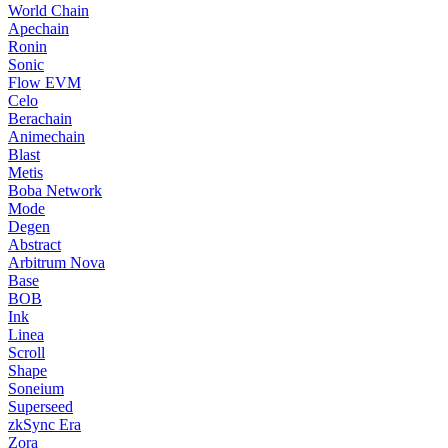
World Chain
Apechain
Ronin
Sonic
Flow EVM
Celo
Berachain
Animechain
Blast
Metis
Boba Network
Mode
Degen
Abstract
Arbitrum Nova
Base
BOB
Ink
Linea
Scroll
Shape
Soneium
Superseed
zkSync Era
Zora