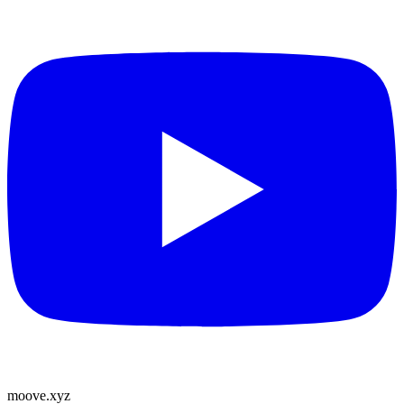
moove
.
xyz