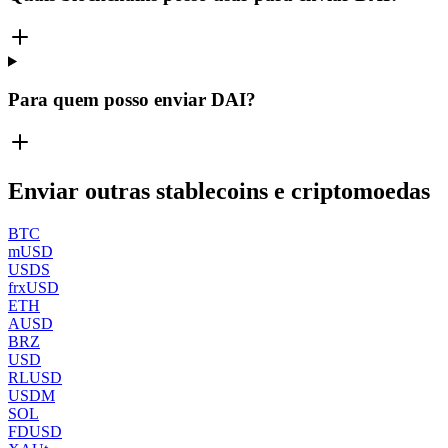
Para quem posso enviar DAI?
Enviar outras stablecoins e criptomoedas
BTC
mUSD
USDS
frxUSD
ETH
AUSD
BRZ
USD
RLUSD
USDM
SOL
FDUSD