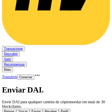
Transacionar
Descobrir
Gerir
Recompensas
Mais
Transferir
Conectar
Enviar DAI
.
Envie DAI para qualquer carteira de criptomoedas em mais de 30
blockchains.
Rampa
Trocar
Enviar
Receber
Perfil