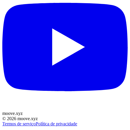
moove
.
xyz
©
2026
moove.xyz
Termos de serviço
Política de privacidade