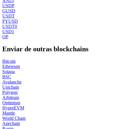
XAUt
USDP
GUSD
USDT
PYUSD
USDT0
USD1
OP
Enviar de outras blockchains
Bitcoin
Ethereum
Solana
BSC
Avalanche
Unichain
Polygon
Arbitrum
Optimism
HyperEVM
Mantle
World Chain
Apechain
Ronin