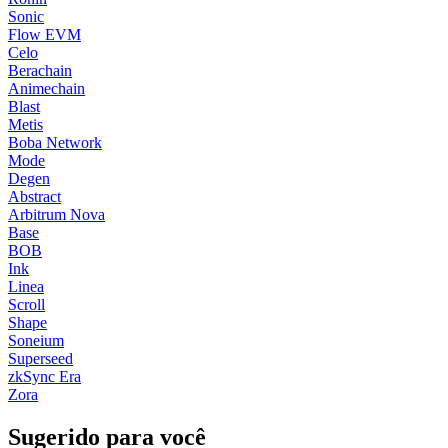
Sonic
Flow EVM
Celo
Berachain
Animechain
Blast
Metis
Boba Network
Mode
Degen
Abstract
Arbitrum Nova
Base
BOB
Ink
Linea
Scroll
Shape
Soneium
Superseed
zkSync Era
Zora
Sugerido para você