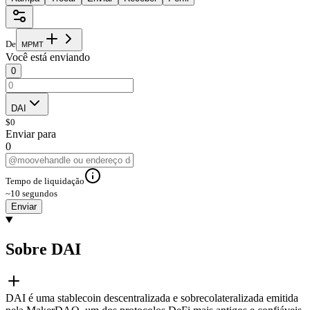
De
M
P
M
T
Você está enviando
0
DAI
$
0
Enviar para
0
Tempo de liquidação
~10 segundos
Enviar
Sobre DAI
DAI é uma stablecoin descentralizada e sobrecolateralizada emitida