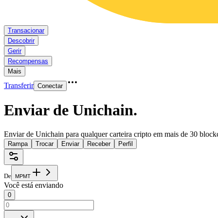
Transacionar
Descobrir
Gerir
Recompensas
Mais
Transferir
Conectar
Enviar de Unichain
.
Enviar de Unichain para qualquer carteira cripto em mais de 30 block
Rampa
Trocar
Enviar
Receber
Perfil
De
M
P
M
T
Você está enviando
0