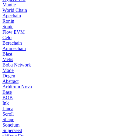
Mantle
World Chain
Apechain
Ronin
Sonic
Flow EVM
Celo
Berachain
Animechain
Blast
Metis
Boba Network
Mode
Degen
Abstract
Arbitrum Nova
Base
BOB
Ink
Linea
Scroll
Shape
Soneium
Superseed
zkSync Era