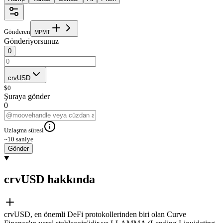
Gönderen
M
P
M
T
Gönderiyorsunuz
0
crvUSD
$
0
Şuraya gönder
0
Uzlaşma süresi
~10 saniye
Gönder
crvUSD hakkında
crvUSD, en önemli DeFi protokollerinden biri olan Curve