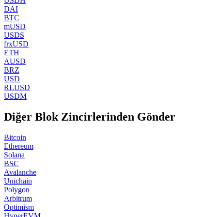
USDH
DAI
BTC
mUSD
USDS
frxUSD
ETH
AUSD
BRZ
USD
RLUSD
USDM
Diğer Blok Zincirlerinden Gönder
Bitcoin
Ethereum
Solana
BSC
Avalanche
Unichain
Polygon
Arbitrum
Optimism
HyperEVM