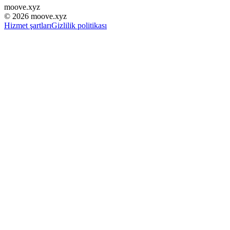
moove
.
xyz
©
2026
moove.xyz
Hizmet şartları
Gizlilik politikası