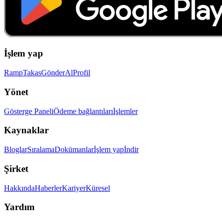
İşlem yap
Ramp
Takas
Gönder
Al
Profil
Yönet
Gösterge Paneli
Ödeme bağlantıları
İşlemler
Kaynaklar
Bloglar
Sıralama
Dokümanlar
İşlem yap
İndir
Şirket
Hakkında
Haberler
Kariyer
Küresel
Yardım