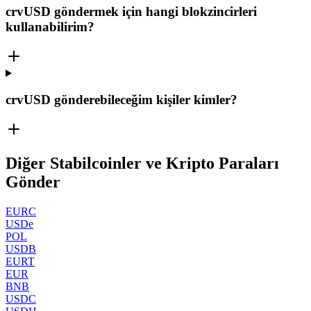
crvUSD göndermek için hangi blokzincirleri
kullanabilirim?
crvUSD gönderebileceğim kişiler kimler?
Diğer Stabilcoinler ve Kripto Paraları
Gönder
EURC
USDe
POL
USDB
EURT
EUR
BNB
USDC