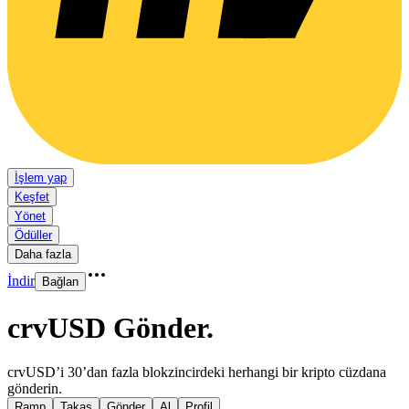
İşlem yap
Keşfet
Yönet
Ödüller
Daha fazla
İndir
Bağlan
crvUSD Gönder
.
crvUSD’i 30’dan fazla blokzincirdeki herhangi bir kripto cüzdana
gönderin.
Ramp
Takas
Gönder
Al
Profil