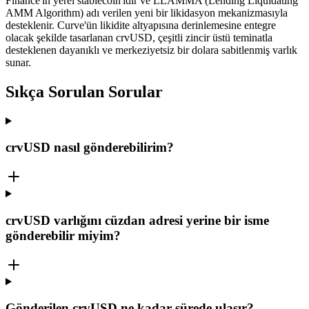
Finance'ın yerel stablecoin'idir ve LLAMMA (Lending Liquidating
AMM Algorithm) adı verilen yeni bir likidasyon mekanizmasıyla
desteklenir. Curve'ün likidite altyapısına derinlemesine entegre
olacak şekilde tasarlanan crvUSD, çeşitli zincir üstü teminatla
desteklenen dayanıklı ve merkeziyetsiz bir dolara sabitlenmiş varlık
sunar.
Sıkça Sorulan Sorular
crvUSD nasıl gönderebilirim?
crvUSD varlığını cüzdan adresi yerine bir isme
gönderebilir miyim?
Gönderilen crvUSD ne kadar sürede ulaşır?