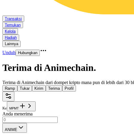
Transaksi
Temukan
Kelola
Hadiah
Lainnya
Unduh
Hubungkan
Terima di Animechain
.
Terima di Animechain dari dompet kripto mana pun di lebih dari 30 b
Ramp
Tukar
Kirim
Terima
Profil
Ke
M
P
M
T
Anda menerima
ANIME