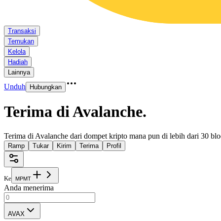
Transaksi
Temukan
Kelola
Hadiah
Lainnya
Unduh
Hubungkan
Terima di Avalanche
.
Terima di Avalanche dari dompet kripto mana pun di lebih dari 30 bl
Ramp
Tukar
Kirim
Terima
Profil
Ke
M
P
M
T
Anda menerima
AVAX