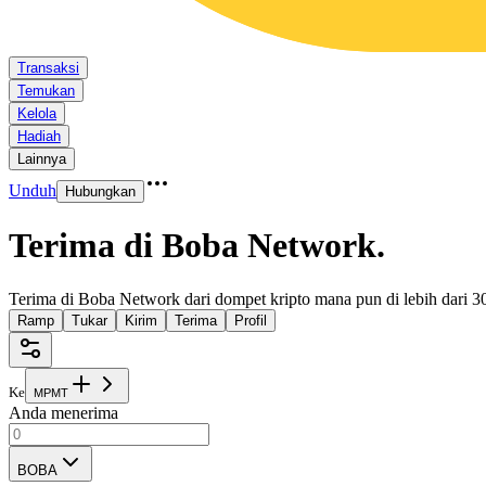
Transaksi
Temukan
Kelola
Hadiah
Lainnya
Unduh
Hubungkan
Terima di Boba Network
.
Terima di Boba Network dari dompet kripto mana pun di lebih dari 3
Ramp
Tukar
Kirim
Terima
Profil
Ke
M
P
M
T
Anda menerima
BOBA