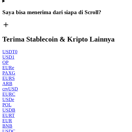
Saya bisa menerima dari siapa di Scroll?
Terima Stablecoin & Kripto Lainnya
USDT0
USD1
OP
EURe
PAXG
EURS
ARB
crvUSD
EURC
USDe
POL
USDB
EURT
EUR
BNB
USDC