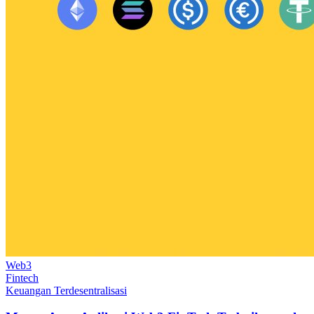
Web3
Fintech
Keuangan Terdesentralisasi