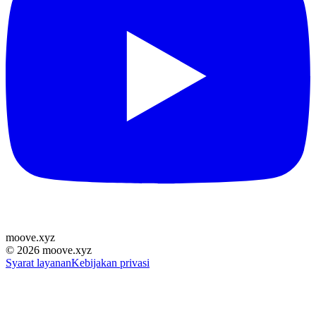
moove
.
xyz
©
2026
moove.xyz
Syarat layanan
Kebijakan privasi