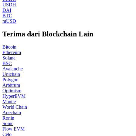
USDH
DAI
BTC
mUSD
Terima dari Blockchain Lain
Bitcoin
Ethereum
Solana
BSC
Avalanche
Unichain
Polygon
Arbitrum
Optimism
HyperEVM
Mantle
World Chain
Apechain
Ronin
Sonic
Flow EVM
Celo