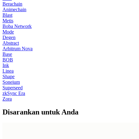
Berachain
Animechain
Blast
Metis
Boba Network
Mode
Degen
Abstract
Arbitrum Nova
Base
BOB
Ink
Linea
Shape
Soneium
Superseed
zkSync Era
Zora
Disarankan untuk Anda