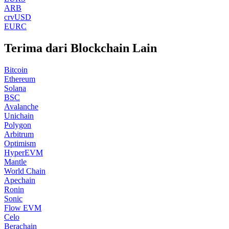
ARB
crvUSD
EURC
Terima dari Blockchain Lain
Bitcoin
Ethereum
Solana
BSC
Avalanche
Unichain
Polygon
Arbitrum
Optimism
HyperEVM
Mantle
World Chain
Apechain
Ronin
Sonic
Flow EVM
Celo
Berachain