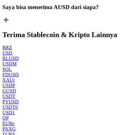
Saya bisa menerima AUSD dari siapa?
Terima Stablecoin & Kripto Lainnya
BRZ
USD
RLUSD
USDM
SOL
FDUSD
XAUt
USDP
GUSD
USDT
PYUSD
USDT0
USD1
OP
EURe
PAXG
EURS