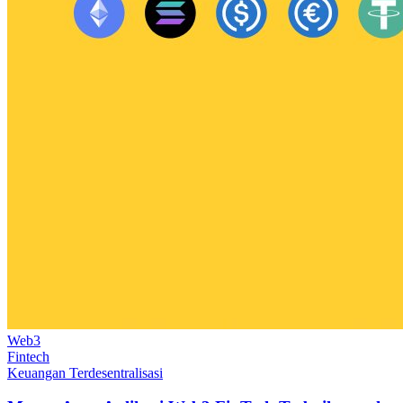
Web3
Fintech
Keuangan Terdesentralisasi