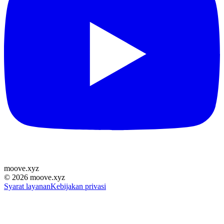
moove
.
xyz
©
2026
moove.xyz
Syarat layanan
Kebijakan privasi