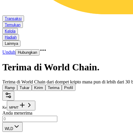
Transaksi
Temukan
Kelola
Hadiah
Lainnya
Unduh
Hubungkan
Terima di World Chain
.
Terima di World Chain dari dompet kripto mana pun di lebih dari 30 
Ramp
Tukar
Kirim
Terima
Profil
Ke
M
P
M
T
Anda menerima
WLD